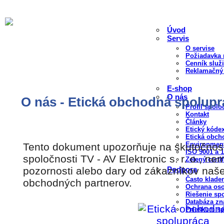
Úvod
Servis
O servise
Požiadavka 
Cenník služ
Reklamačný
E-shop
O nás
O nás - Etická obchodná spolupr
Profil spolo
Kontakt
Články
Etický kóde
Etická obch
Environment
Tento dokument upozorňuje na skutočnos
ISO 9001 a 
spoločnosti TV - AV Elektronic s. r. o., n
Zelený certif
pozornosti alebo dary od zákazníkov naše
Podpora
Často klade
obchodných partnerov.
Ochrana os
Riešenie sp
Databáza zna
Prieskum sp